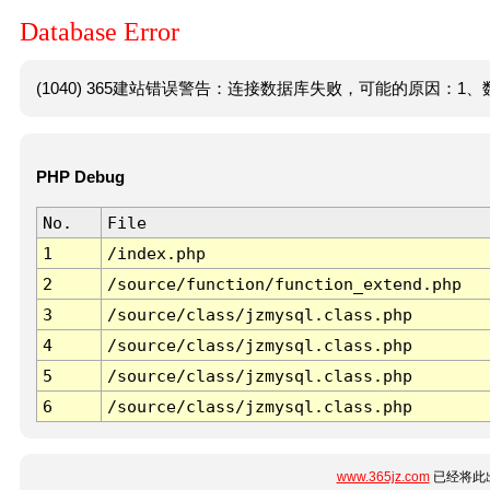
Database Error
(1040) 365建站错误警告：连接数据库失败，可能的原因：1、数
PHP Debug
No.
File
1
/index.php
2
/source/function/function_extend.php
3
/source/class/jzmysql.class.php
4
/source/class/jzmysql.class.php
5
/source/class/jzmysql.class.php
6
/source/class/jzmysql.class.php
www.365jz.com
已经将此