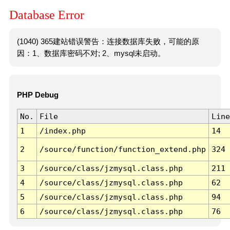
Database Error
(1040) 365建站错误警告：连接数据库失败，可能的原
因：1、数据库密码不对; 2、mysql未启动。
PHP Debug
No.
File
Line
1
/index.php
14
2
/source/function/function_extend.php
324
3
/source/class/jzmysql.class.php
211
4
/source/class/jzmysql.class.php
62
5
/source/class/jzmysql.class.php
94
6
/source/class/jzmysql.class.php
76