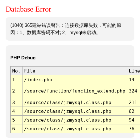
Database Error
(1040) 365建站错误警告：连接数据库失败，可能的原
因：1、数据库密码不对; 2、mysql未启动。
PHP Debug
No.
File
Line
1
/index.php
14
2
/source/function/function_extend.php
324
3
/source/class/jzmysql.class.php
211
4
/source/class/jzmysql.class.php
62
5
/source/class/jzmysql.class.php
94
6
/source/class/jzmysql.class.php
76