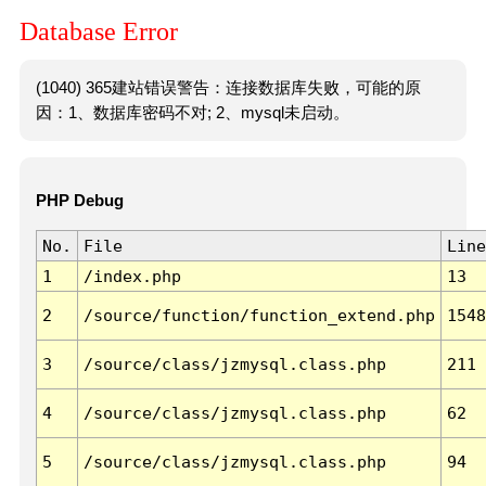
Database Error
(1040) 365建站错误警告：连接数据库失败，可能的原
因：1、数据库密码不对; 2、mysql未启动。
PHP Debug
No.
File
Line
1
/index.php
13
2
/source/function/function_extend.php
1548
3
/source/class/jzmysql.class.php
211
4
/source/class/jzmysql.class.php
62
5
/source/class/jzmysql.class.php
94