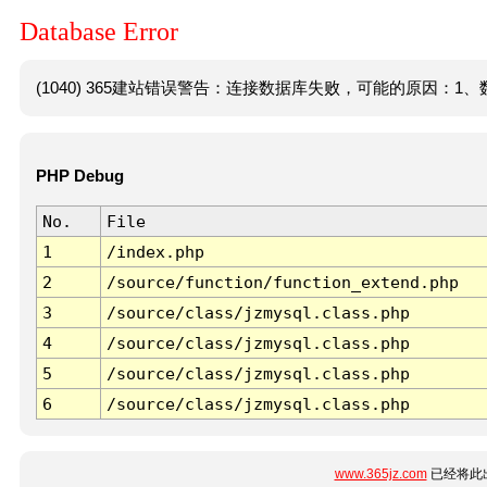
Database Error
(1040) 365建站错误警告：连接数据库失败，可能的原因：1、数
PHP Debug
No.
File
1
/index.php
2
/source/function/function_extend.php
3
/source/class/jzmysql.class.php
4
/source/class/jzmysql.class.php
5
/source/class/jzmysql.class.php
6
/source/class/jzmysql.class.php
www.365jz.com
已经将此