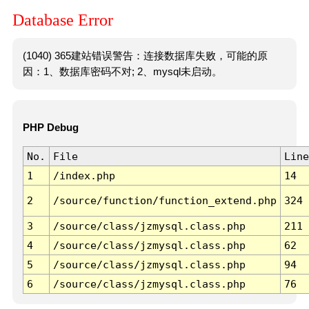
Database Error
(1040) 365建站错误警告：连接数据库失败，可能的原
因：1、数据库密码不对; 2、mysql未启动。
PHP Debug
No.
File
Line
1
/index.php
14
2
/source/function/function_extend.php
324
3
/source/class/jzmysql.class.php
211
4
/source/class/jzmysql.class.php
62
5
/source/class/jzmysql.class.php
94
6
/source/class/jzmysql.class.php
76