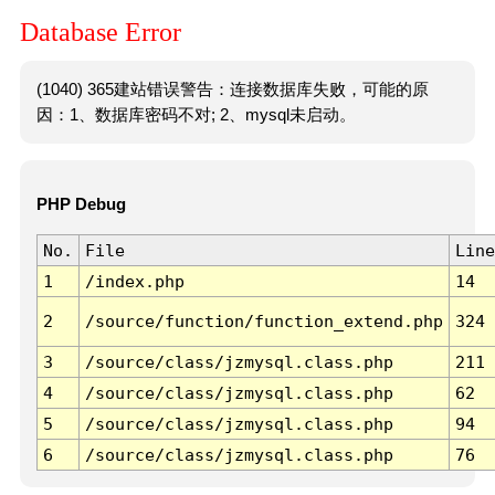
Database Error
(1040) 365建站错误警告：连接数据库失败，可能的原
因：1、数据库密码不对; 2、mysql未启动。
PHP Debug
No.
File
Line
1
/index.php
14
2
/source/function/function_extend.php
324
3
/source/class/jzmysql.class.php
211
4
/source/class/jzmysql.class.php
62
5
/source/class/jzmysql.class.php
94
6
/source/class/jzmysql.class.php
76