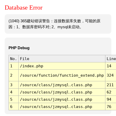
Database Error
(1040) 365建站错误警告：连接数据库失败，可能的原
因：1、数据库密码不对; 2、mysql未启动。
PHP Debug
No.
File
Line
1
/index.php
14
2
/source/function/function_extend.php
324
3
/source/class/jzmysql.class.php
211
4
/source/class/jzmysql.class.php
62
5
/source/class/jzmysql.class.php
94
6
/source/class/jzmysql.class.php
76