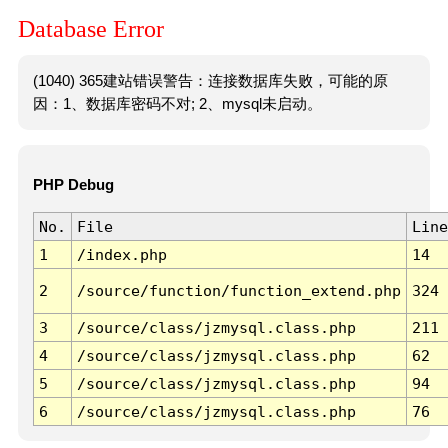
Database Error
(1040) 365建站错误警告：连接数据库失败，可能的原
因：1、数据库密码不对; 2、mysql未启动。
PHP Debug
No.
File
Line
1
/index.php
14
2
/source/function/function_extend.php
324
3
/source/class/jzmysql.class.php
211
4
/source/class/jzmysql.class.php
62
5
/source/class/jzmysql.class.php
94
6
/source/class/jzmysql.class.php
76