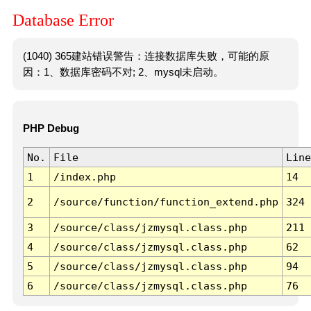
Database Error
(1040) 365建站错误警告：连接数据库失败，可能的原
因：1、数据库密码不对; 2、mysql未启动。
PHP Debug
No.
File
Line
1
/index.php
14
2
/source/function/function_extend.php
324
3
/source/class/jzmysql.class.php
211
4
/source/class/jzmysql.class.php
62
5
/source/class/jzmysql.class.php
94
6
/source/class/jzmysql.class.php
76