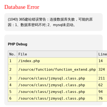
Database Error
(1040) 365建站错误警告：连接数据库失败，可能的原
因：1、数据库密码不对; 2、mysql未启动。
PHP Debug
No.
File
Line
1
/index.php
14
2
/source/function/function_extend.php
324
3
/source/class/jzmysql.class.php
211
4
/source/class/jzmysql.class.php
62
5
/source/class/jzmysql.class.php
94
6
/source/class/jzmysql.class.php
76