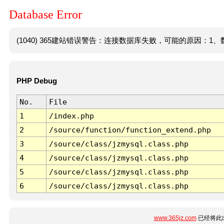
Database Error
(1040) 365建站错误警告：连接数据库失败，可能的原因：1、数
PHP Debug
No.
File
1
/index.php
2
/source/function/function_extend.php
3
/source/class/jzmysql.class.php
4
/source/class/jzmysql.class.php
5
/source/class/jzmysql.class.php
6
/source/class/jzmysql.class.php
www.365jz.com
已经将此