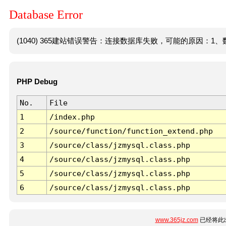
Database Error
(1040) 365建站错误警告：连接数据库失败，可能的原因：1、数
PHP Debug
No.
File
1
/index.php
2
/source/function/function_extend.php
3
/source/class/jzmysql.class.php
4
/source/class/jzmysql.class.php
5
/source/class/jzmysql.class.php
6
/source/class/jzmysql.class.php
www.365jz.com
已经将此