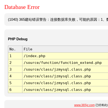
Database Error
(1040) 365建站错误警告：连接数据库失败，可能的原因：1、数
PHP Debug
No.
File
1
/index.php
2
/source/function/function_extend.php
3
/source/class/jzmysql.class.php
4
/source/class/jzmysql.class.php
5
/source/class/jzmysql.class.php
6
/source/class/jzmysql.class.php
www.365jz.com
已经将此