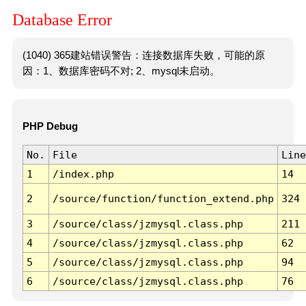
Database Error
(1040) 365建站错误警告：连接数据库失败，可能的原
因：1、数据库密码不对; 2、mysql未启动。
PHP Debug
No.
File
Line
1
/index.php
14
2
/source/function/function_extend.php
324
3
/source/class/jzmysql.class.php
211
4
/source/class/jzmysql.class.php
62
5
/source/class/jzmysql.class.php
94
6
/source/class/jzmysql.class.php
76