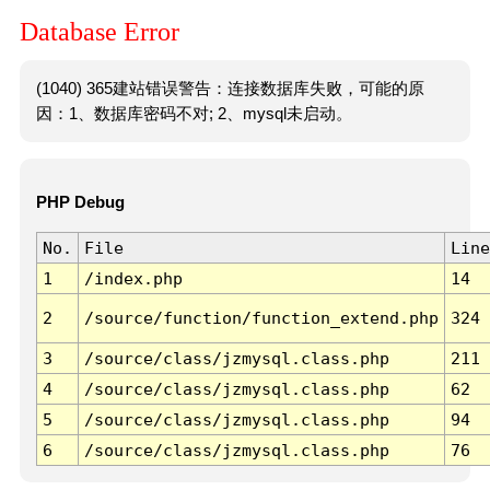
Database Error
(1040) 365建站错误警告：连接数据库失败，可能的原
因：1、数据库密码不对; 2、mysql未启动。
PHP Debug
No.
File
Line
1
/index.php
14
2
/source/function/function_extend.php
324
3
/source/class/jzmysql.class.php
211
4
/source/class/jzmysql.class.php
62
5
/source/class/jzmysql.class.php
94
6
/source/class/jzmysql.class.php
76