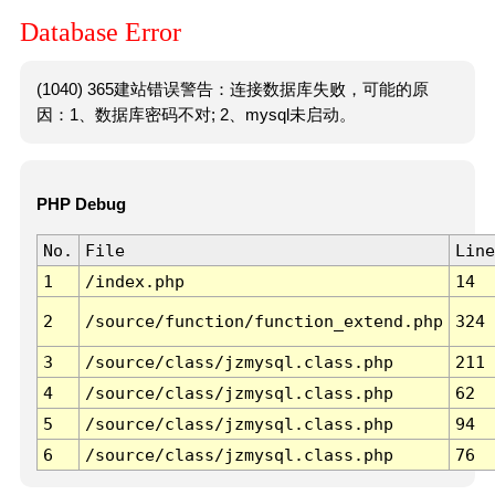
Database Error
(1040) 365建站错误警告：连接数据库失败，可能的原
因：1、数据库密码不对; 2、mysql未启动。
PHP Debug
No.
File
Line
1
/index.php
14
2
/source/function/function_extend.php
324
3
/source/class/jzmysql.class.php
211
4
/source/class/jzmysql.class.php
62
5
/source/class/jzmysql.class.php
94
6
/source/class/jzmysql.class.php
76