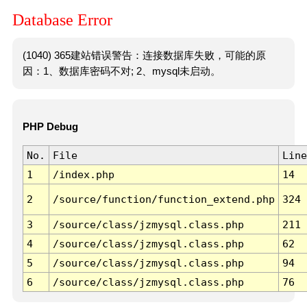
Database Error
(1040) 365建站错误警告：连接数据库失败，可能的原
因：1、数据库密码不对; 2、mysql未启动。
PHP Debug
No.
File
Line
1
/index.php
14
2
/source/function/function_extend.php
324
3
/source/class/jzmysql.class.php
211
4
/source/class/jzmysql.class.php
62
5
/source/class/jzmysql.class.php
94
6
/source/class/jzmysql.class.php
76