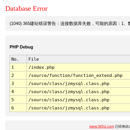
Database Error
(1040) 365建站错误警告：连接数据库失败，可能的原因：1、数
PHP Debug
No.
File
1
/index.php
2
/source/function/function_extend.php
3
/source/class/jzmysql.class.php
4
/source/class/jzmysql.class.php
5
/source/class/jzmysql.class.php
6
/source/class/jzmysql.class.php
www.365jz.com
已经将此