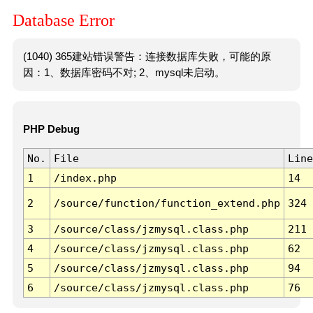
Database Error
(1040) 365建站错误警告：连接数据库失败，可能的原
因：1、数据库密码不对; 2、mysql未启动。
PHP Debug
No.
File
Line
1
/index.php
14
2
/source/function/function_extend.php
324
3
/source/class/jzmysql.class.php
211
4
/source/class/jzmysql.class.php
62
5
/source/class/jzmysql.class.php
94
6
/source/class/jzmysql.class.php
76