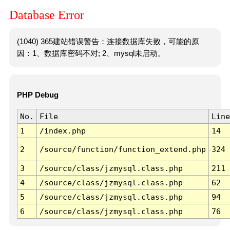
Database Error
(1040) 365建站错误警告：连接数据库失败，可能的原
因：1、数据库密码不对; 2、mysql未启动。
PHP Debug
No.
File
Line
1
/index.php
14
2
/source/function/function_extend.php
324
3
/source/class/jzmysql.class.php
211
4
/source/class/jzmysql.class.php
62
5
/source/class/jzmysql.class.php
94
6
/source/class/jzmysql.class.php
76