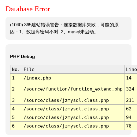
Database Error
(1040) 365建站错误警告：连接数据库失败，可能的原
因：1、数据库密码不对; 2、mysql未启动。
PHP Debug
No.
File
Line
1
/index.php
14
2
/source/function/function_extend.php
324
3
/source/class/jzmysql.class.php
211
4
/source/class/jzmysql.class.php
62
5
/source/class/jzmysql.class.php
94
6
/source/class/jzmysql.class.php
76